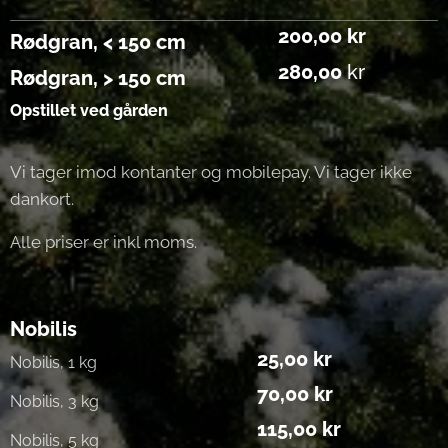
200,00 kr
Rødgran, < 150 cm
280,00
kr
Rødgran, > 150 cm
Opstillet
ved
gården
Vi tager imod kontanter og mobilepay. Vi tager ikke
dankort.
Alle priser er inkl moms.
Nobilis
25,00 kr
Nobilis, 1 kg
70,00 kr
Nobilis, 3 kg
115,00
kr
Nobilis, 5 kg